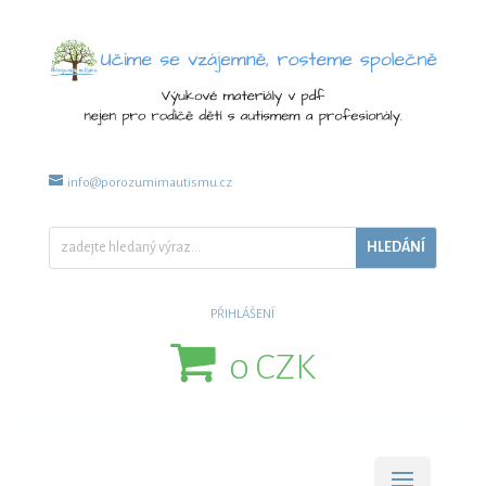
info@porozumimautismu.cz
info@porozumimautismu.cz
PŘIHLÁŠENÍ
0 CZK