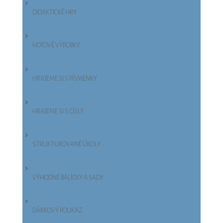
DIDAKTICKÉ HRY
HOTOVÉ VÝROBKY
HRAJEME SI S PÍSMENKY
HRAJEME SI S ČÍSLY
STRUKTUROVANÉ ÚKOLY
VÝHODNÉ BALÍČKY A SADY
DÁRKOVÝ POUKAZ