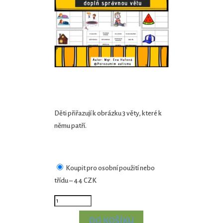
Děti přiřazují k obrázku 3 věty, které k
němu patří.
Koupit pro osobní použití nebo
třídu
–
44 CZK
DO KOŠÍKU