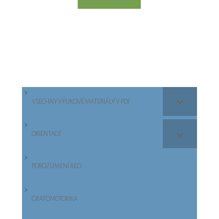
VŠECHNY VÝUKOVÉ MATERIÁLY V PDF
ORIENTACE
POROZUMĚNÍ ŘEČI
GRAFOMOTORIKA